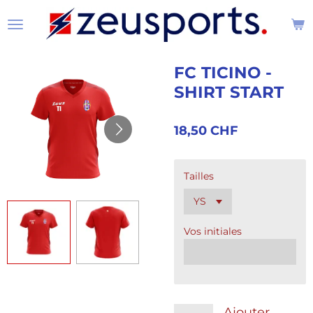
Passer
au
contenu
principal
FC TICINO -
SHIRT START
18,50 CHF
Tailles
Vos initiales
Ajouter