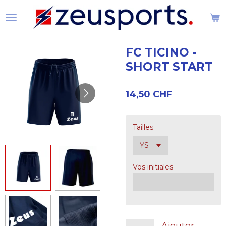
Passer
au
contenu
principal
FC TICINO -
SHORT START
14,50 CHF
Tailles
Vos initiales
Ajouter