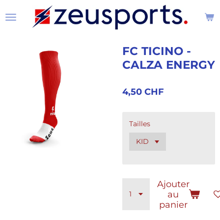
Passer
au
contenu
principal
FC TICINO -
CALZA ENERGY
4,50 CHF
Tailles
Ajouter
au
panier