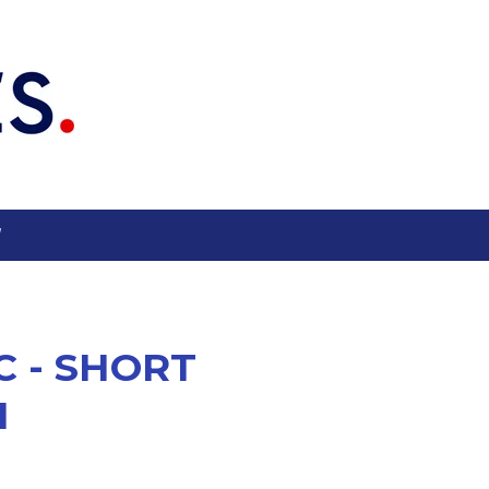
C - SHORT
H