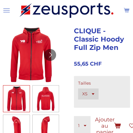
Passer
au
contenu
principal
CLIQUE -
Classic Hoody
Full Zip Men
55,65 CHF
Tailles
Ajouter
au
panier