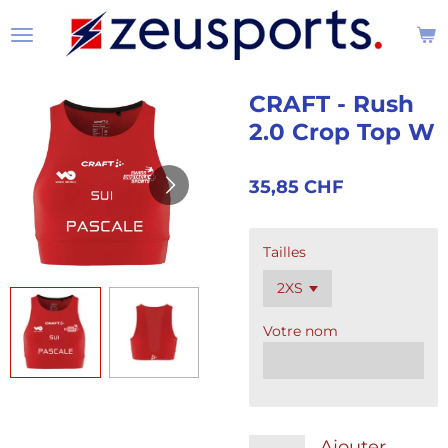
Passer
au
contenu
principal
CRAFT - Rush
2.0 Crop Top W
35,85 CHF
Tailles
Votre nom
Ajouter